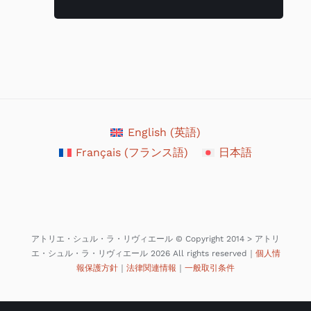
English
(
英語
)
Français
(
フランス語
)
日本語
アトリエ・シュル・ラ・リヴィエール © Copyright 2014 > アトリ
エ・シュル・ラ・リヴィエール 2026 All rights reserved｜
個人情
報保護方針
｜
法律関連情報
｜
一般取引条件