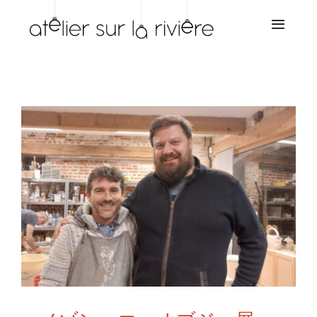
Skip
to
Toggl
Navig
content
ホーム
会社概要
ショップ
再販業者
サービス
ニュース