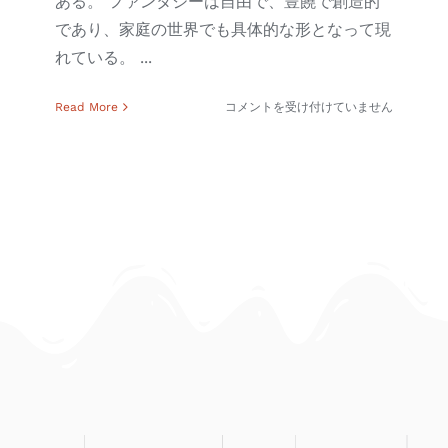
ある。 ファンタジーは自由で、豊饒で創造的
であり、家庭の世界でも具体的な形となって現
れている。 ...
メ
Read More
コメントを受け付けていません
ゾ
ン・
エ・
オ
ブ
ジ
ェ
展
–
2024
年
9
月
は