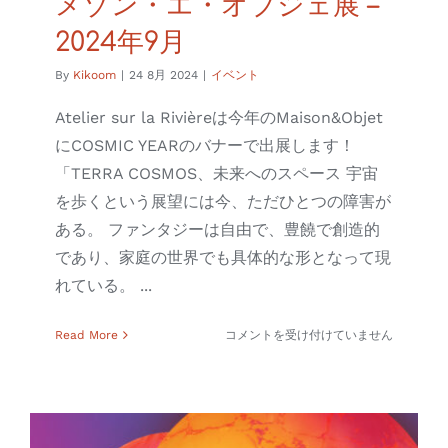
メゾン・エ・オブジェ展 –
連絡先
2024年9月
Search
By
Kikoom
|
24 8月 2024
|
イベント
for:
Atelier sur la Rivièreは今年のMaison&Objet
にCOSMIC YEARのバナーで出展します！
私のアカウント
「TERRA COSMOS、未来へのスペース 宇宙
を歩くという展望には今、ただひとつの障害が
日本語
ある。 ファンタジーは自由で、豊饒で創造的
であり、家庭の世界でも具体的な形となって現
れている。 ...
メ
Read More
コメントを受け付けていません
ゾ
ン・
エ・
オ
ブ