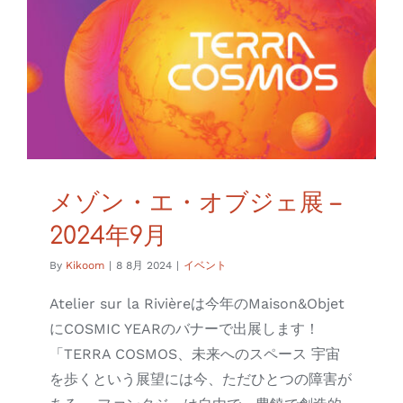
ジ
ェ
展
–
2024
年
9
月
は
メゾン・エ・オブジェ展 –
2024年9月
By
Kikoom
|
8 8月 2024
|
イベント
Atelier sur la Rivièreは今年のMaison&Objet
にCOSMIC YEARのバナーで出展します！
「TERRA COSMOS、未来へのスペース 宇宙
を歩くという展望には今、ただひとつの障害が