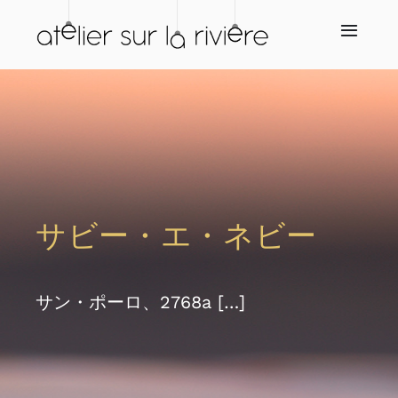
Skip
to
Toggl
Navig
content
ホーム
会社概要
ショップ
サビー・エ・ネビー
再販業者
サン・ポーロ、2768a […]
サービス
ニュース