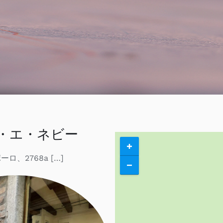
連絡先
Search
for:
私のアカウント
日本語
・エ・ネビー
ロ、2768a […]