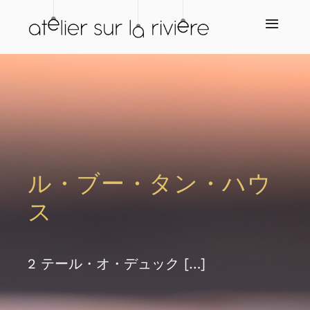
Skip
to
Toggl
Navig
content
ホーム
会社概要
ショップ
ル・ブー・タン・ハウ
再販業者
ス
サービス
2 テール・オ・デュック […]
ニュース