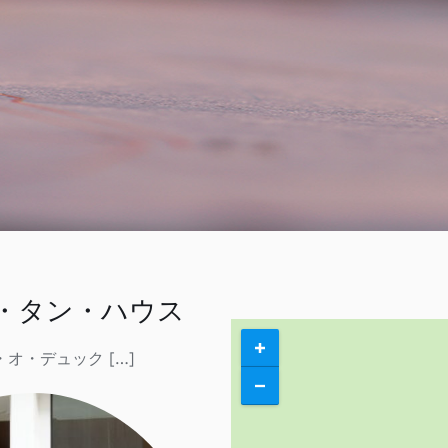
連絡先
Search
for:
私のアカウント
日本語
・タン・ハウス
・オ・デュック […]