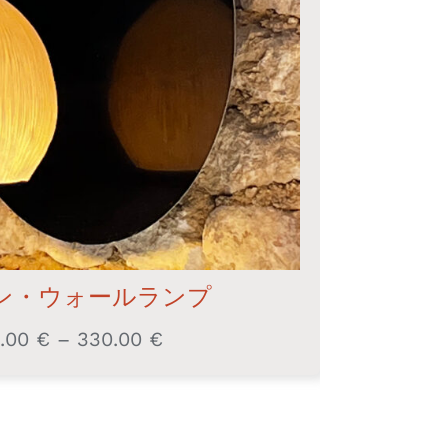
ン・ウォールランプ
.00
€
–
330.00
€
価
格
帯:
320.00 €
–