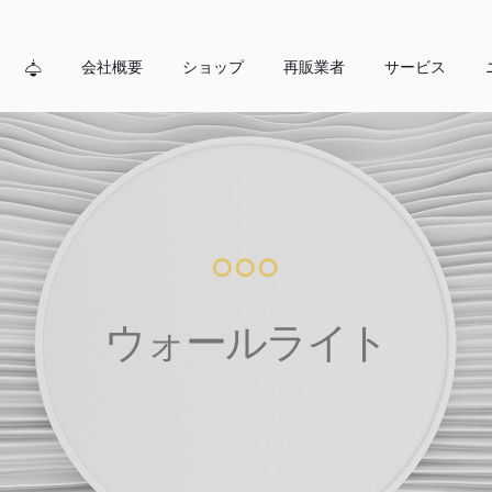
会社概要
ショップ
再販業者
サービス
°°°
ウォールライト