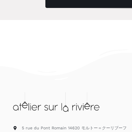
5 rue du Pont Romain 14620 モルトー＝クーリブーフ