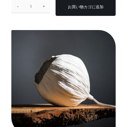
お買い物カゴに追加
テ
ー
ブ
ル
ラ
ン
プ
「ク
リ
サ
リ
ス
個