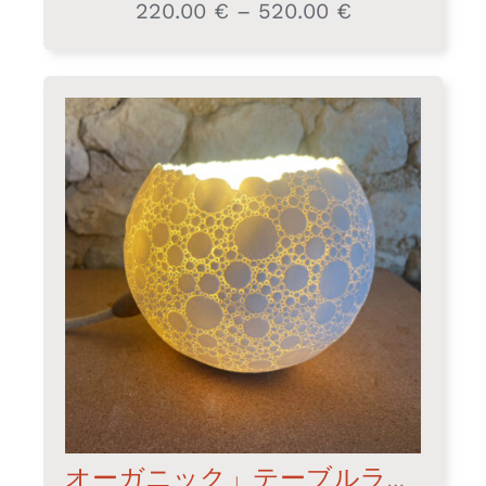
220.00
€
–
520.00
€
価
格
帯:
220.00 €
–
520.00 €
オーガニック」テーブルランプ