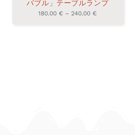
バブル」テーブルランプ
180.00
€
–
240.00
€
価
格
帯:
180.00 €
–
240.00 €