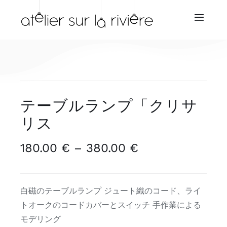
Skip
to
Toggl
Navig
content
ホーム
会社概要
テーブルランプ「クリサ
ショップ
リス
再販業者
180.00
€
–
380.00
€
価
格
サービス
帯:
白磁のテーブルランプ ジュート織のコード、ライ
180.00 €
ニュース
トオークのコードカバーとスイッチ 手作業による
–
モデリング
380.00 €