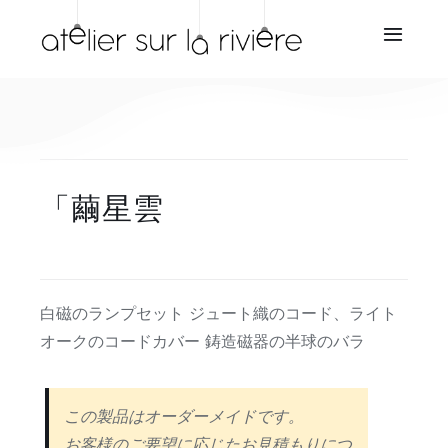
Skip
to
Toggl
Navig
content
ホーム
会社概要
「繭星雲
ショップ
再販業者
白磁のランプセット ジュート織のコード、ライト
サービス
オークのコードカバー 鋳造磁器の半球のバラ
ニュース
この製品はオーダーメイドです。
お客様のご要望に応じたお見積もりにつ