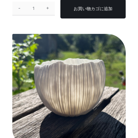
お買い物カゴに追加
フ
ロ
ー
ラ」
キ
ャ
ン
ド
ル・
ジ
ャ
ー
個