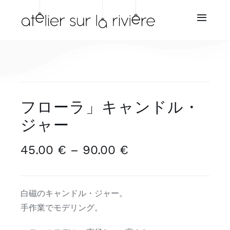
Skip
to
Toggl
Navig
content
ホーム
会社概要
フローラ」キャンドル・
ショップ
ジャー
再販業者
45.00
€
–
90.00
€
価
格
サービス
帯:
白磁のキャンドル・ジャー。
45.00 €
ニュース
手作業でモデリング。
–
90.00 €